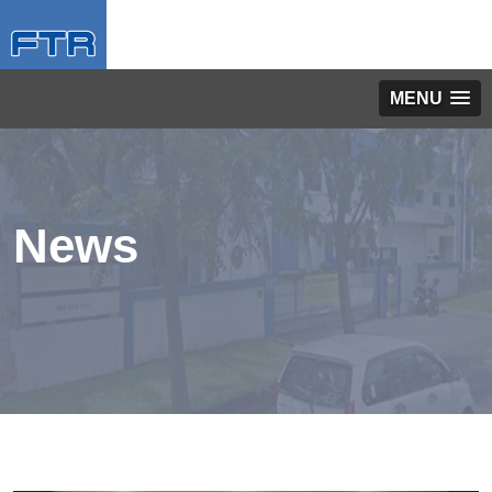
MENU
.
News