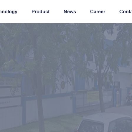
hnology
Product
News
Career
Conta