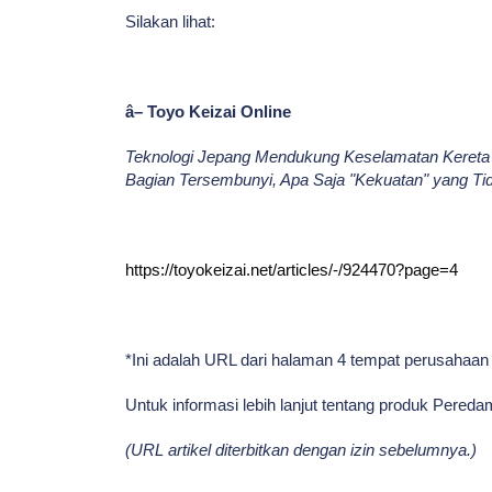
Silakan lihat:
â– Toyo Keizai Online
Teknologi Jepang Mendukung Keselamatan Kereta Ap
Bagian Tersembunyi, Apa Saja "Kekuatan" yang Ti
https://toyokeizai.net/articles/-/924470?page=4
*Ini adalah URL dari halaman 4 tempat perusahaan 
Untuk informasi lebih lanjut tentang produk Peredam
(URL artikel diterbitkan dengan izin sebelumnya.)