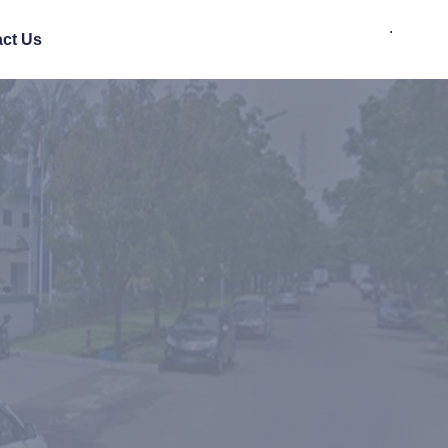
.
ct Us