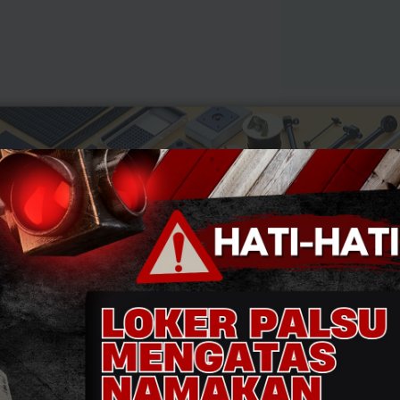
evious
Next
a