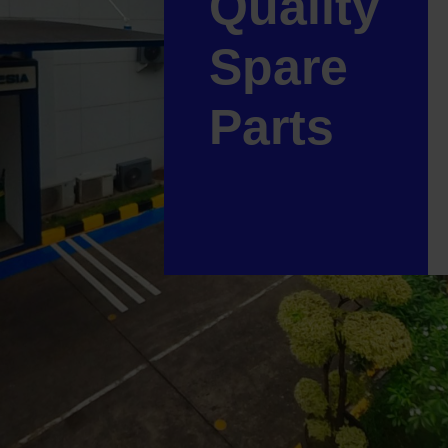
Quality
Supplier Terpercaya
Spare
dengan Standard ISO
Parts