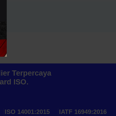
ier Terpercaya
ard ISO.
ISO 14001:2015
IATF 16949:2016