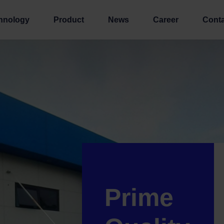
hnology
Product
News
Career
Conta
Prime