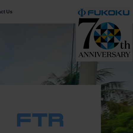
.
ct Us