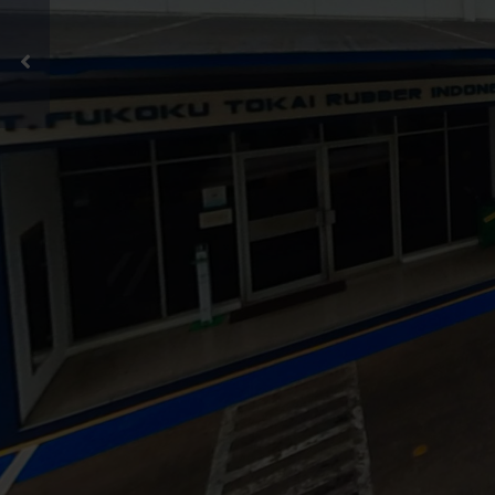
supplier
with ISO
standards