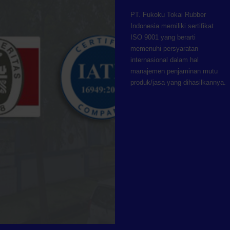
PT. Fukoku Tokai Rubber
Indonesia memiliki sertifikat
ISO 9001 yang berarti
memenuhi persyaratan
internasional dalam hal
manajemen penjaminan mutu
produk/jasa yang dihasilkannya.