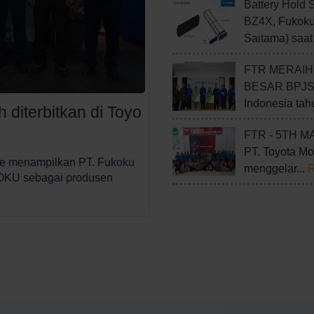
Battery Hold 
BZ4X
, Fukoku
Saitama) saat 
FTR MERAIH
BESAR BPJ
Indonesia tah
 diterbitkan di Toyo
FTR - 5TH M
PT. Toyota Mo
ne menampilkan PT. Fukoku
menggelar...
KOKU sebagai produsen